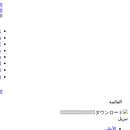
ال
ا
ال
語
h
s
a
l
ย
t
ال
القائمة
تنزيل
الأعلى