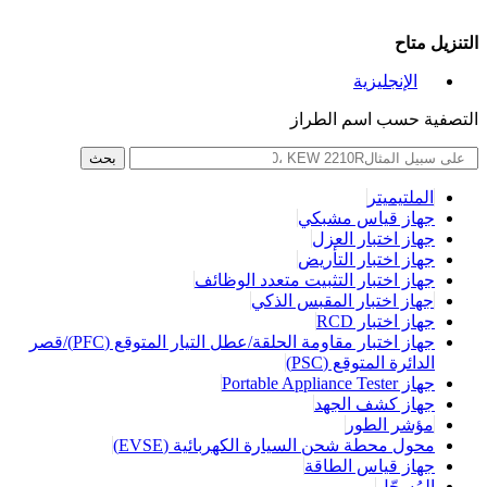
التنزيل متاح
الإنجليزية
التصفية حسب اسم الطراز
بحث
الملتيميتر
جهاز قياس مشبكي
جهاز اختبار العزل
جهاز اختبار التأريض
جهاز اختبار التثبيت متعدد الوظائف
جهاز اختبار المقبس الذكي
جهاز اختبار RCD
جهاز اختبار مقاومة الحلقة/عطل التيار المتوقع (PFC)/قصر
الدائرة المتوقع (PSC)
جهاز Portable Appliance Tester
جهاز كشف الجهد
مؤشر الطور
محول محطة شحن السيارة الكهربائية (EVSE)
جهاز قياس الطاقة
المُسجّل