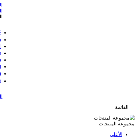
ال
ا
ال
語
h
s
a
l
ย
t
ال
القائمة
مجموعة المنتجات
الأعلى